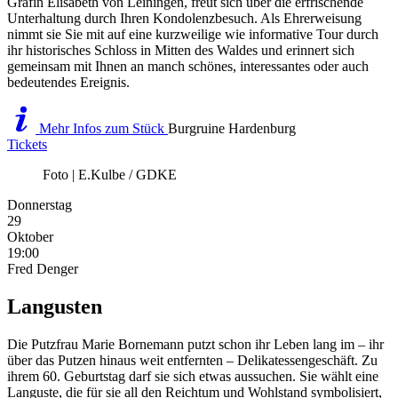
Gräfin Elisabeth von Leiningen, freut sich über die erfrischende
Unterhaltung durch Ihren Kondolenzbesuch. Als Ehrerweisung
nimmt sie Sie mit auf eine kurzweilige wie informative Tour durch
ihr historisches Schloss in Mitten des Waldes und erinnert sich
gemeinsam mit Ihnen an manch schönes, interessantes oder auch
bedeutendes Ereignis.
Mehr Infos zum Stück
Burgruine Hardenburg
Tickets
Foto | E.Kulbe / GDKE
Donnerstag
29
Oktober
19:00
Fred Denger
Langusten
Die Putzfrau Marie Bornemann putzt schon ihr Leben lang im – ihr
über das Putzen hinaus weit entfernten – Delikatessengeschäft. Zu
ihrem 60. Geburtstag darf sie sich etwas aussuchen. Sie wählt eine
Languste, die für sie all den Reichtum und Wohlstand symbolisiert,